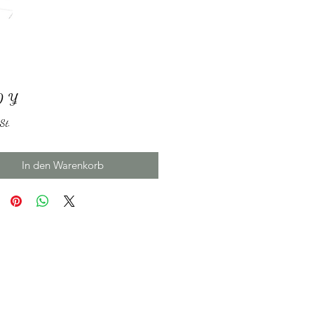
Preis
0 ¥
St.
In den Warenkorb