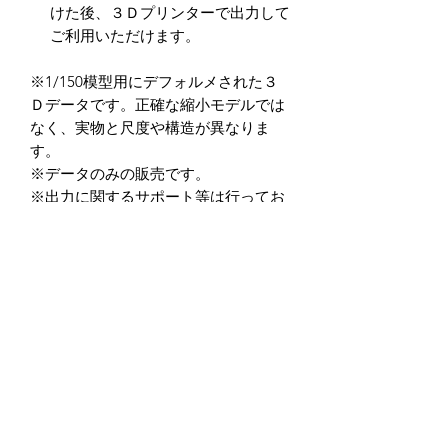
けた後、３Ｄプリンターで出力して
ご利用いただけます。
※1/150模型用にデフォルメされた３
Ｄデータです。正確な縮小モデルでは
なく、実物と尺度や構造が異なりま
す。
※データのみの販売です。
※出力に関するサポート等は行ってお
りません。
※造形精度はお使いの３Ｄプリンター
によって異なります。
※データの商用利用及び、加工後を含
め二次転用を禁止しております。
※データ商品の返品・返金に関して
は、如何なる場合もお受けしておりま
せん。
※クーポン入力忘れ等に関しても一切
の対応を行っておりませんので、お忘