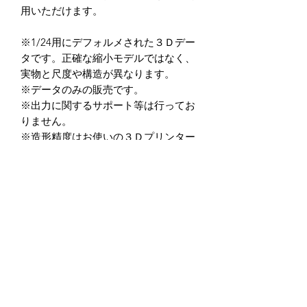
用いただけます。
※1/24用にデフォルメされた３Ｄデー
タです。正確な縮小モデルではなく、
実物と尺度や構造が異なります。
※データのみの販売です。
※出力に関するサポート等は行ってお
りません。
※造形精度はお使いの３Ｄプリンター
によって異なります。
（光造形式３Dプリンターを推奨して
います。）
※データの商用利用及び、加工後を含
め二次転用を禁止しています。
※データ商品の返品・返金に関して
は、如何なる場合もお受けしておりま
せん。
※クーポン入力忘れ等に関しても一切
の対応を行っておりませんので,ご入力