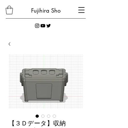
Fujihira
Sho
【３Ｄデータ】収納