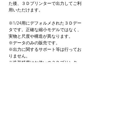
た後、３Ｄプリンターで出力してご利
用いただけます。
※1/24用にデフォルメされた３Ｄデー
タです。正確な縮小モデルではなく、
実物と尺度や構造が異なります。
※データのみの販売です。
※出力に関するサポート等は行ってお
りません。
※造形精度はお使いの３Ｄプリンター
によって異なります。
（光造形式３Dプリンターを推奨して
います。）
※データの商用利用及び、加工後を含
め二次転用を禁止しています。
※データ商品の返品・返金に関して
は、如何なる場合もお受けしておりま
せん。
※クーポン入力忘れ等に関しても一切